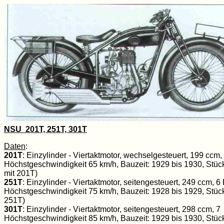
NSU 201T, 251T, 301T
Daten
:
201T
: Einzylinder - Viertaktmotor, wechselgesteuert, 199 ccm
Höchstgeschwindigkeit 65 km/h, Bauzeit: 1929 bis 1930, Stüc
mit 201T)
251T
: Einzylinder - Viertaktmotor, seitengesteuert, 249 ccm, 
Höchstgeschwindigkeit 75 km/h, Bauzeit: 1928 bis 1929, Stüc
251T)
301T
: Einzylinder - Viertaktmotor, seitengesteuert, 298 ccm, 
Höchstgeschwindigkeit 85 km/h, Bauzeit: 1929 bis 1930, Stüc