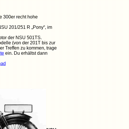
ie 300er recht hohe
NSU 201/251 R „Pony“, im
Motor der NSU 501TS.
delle (von der 201T bis zur
ser Treffen zu kommen, trage
te
ein. Du erhältst dann
oad