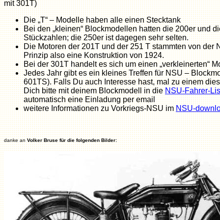
mit 301T)
Die „T“ – Modelle haben alle einen Stecktank
Bei den „kleinen“ Blockmodellen hatten die 200er und d
Stückzahlen; die 250er ist dagegen sehr selten.
Die Motoren der 201T und der 251 T stammten von der 
Prinzip also eine Konstruktion von 1924.
Bei der 301T handelt es sich um einen „verkleinerten“ 
Jedes Jahr gibt es ein kleines Treffen für NSU – Blockmo
601TS). Falls Du auch Interesse hast, mal zu einem die
Dich bitte mit deinem Blockmodell in die
NSU-Fahrer-Lis
automatisch eine Einladung per email
weitere Informationen zu Vorkriegs-NSU im
NSU-downl
danke an
Volker Bruse für die folgenden Bilder: