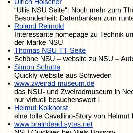
Ulrich Hölscher
“Ullis NSU Seite“: Noch mehr zum T
Besonderheit: Datenbanken zum runt
Roland Reimold
Interessante homepage zu Technik u
der Marke NSU
Thomas NSU TT Seite
Schöne NSU – website zu NSU – Aut
Simon Schütte
Quickly-website aus Schweden
www.zweirad-museum.de
das NSU- und Zweiradmuseum in Neck
nur virtuell besuchenswert !
Helmut Kolkhorst
eine tolle Cavallino-Story von Helmut 
www.braindead.sytes.net
NSU Quicklies bei Niels Bossow