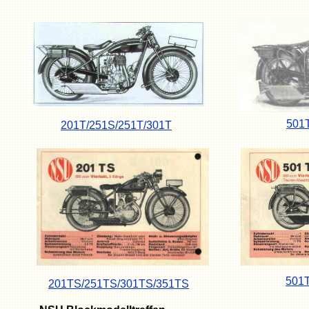
501
201T/251S/251T/301T
501
201TS/251TS/301TS/351TS